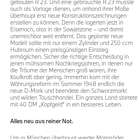
gebauten R 23. Und eine gebrauchte R 23 musste
auch als Vorlage dienen, um anhand ihrer Maße
überhaupt erst neue Konstruktionszeichnungen
erstellen zu können. Denn die lagerten jetzt in
Eisenach, also in der Sowjetzone – und damit
unerreichbar weit entfernt. Das geplante neue
Modell sollte mit nur einem Zylinder und 250 ccm
r
Hubraum einen preisgünstigen Einstieg
ermöglichen. Sicher die richtige Entscheidung in
jenen mühsamen Nachkriegsjahren, in denen nur
die Träume der Menschen groß waren, ihre
Kaufkraft aber gering. Immerhin kam mit der
Währungsreform im Sommer 1948 endlich die
neue D-Mark und beendete den Schwarzmarkt
und wilden Tauschhandel. Ein ganzes Land startete
u
mit 40 DM „Kopfgeld“ in ein besseres Leben.
Alles neu aus reiner Not.
m
Um in München überhaupt wieder Motorräder