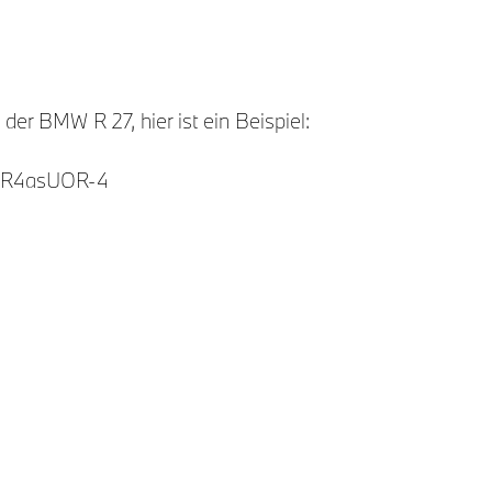
 der BMW R 27, hier ist ein Beispiel:
M7R4asUOR-4
Die 
nic
M
F