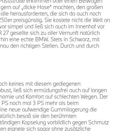
e Passstraße erklimmen oder einen Beiwagen
ie gern auf „dicke Hose“ machten, den großen
 alle herausforderten, die sich da auch noch
50er preisgünstig. Sie kostete nicht die Welt an
Typi
ar simpel und ließ sich auch im Innenhof vor
heck
27 gesellte sich zu aller Vernunft natürlich
rhin eine echte BMW. Stets in Schwarz, mit
au den richtigen Stellen. Durch und durch
Doch keines mit diesem gediegenen
obust, ließ sich ermüdungsfrei auch auf langen
gonomie und Komfort auf schlechten Wegen. Der
18 PS noch mal 3 PS mehr als beim
eine neue aufwendige Gummilagerung die
atürlich besaß sie den berühmten
lständigen Kapselung vorbildlich gegen Schmutz
en eignete sich sogar ohne zusätzliche