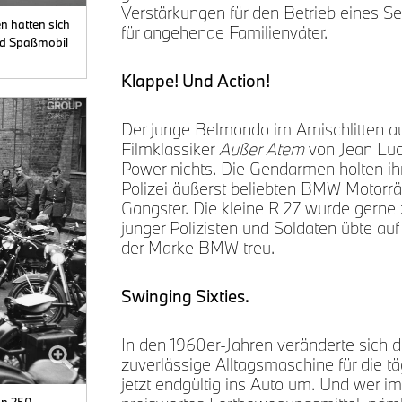
Verstärkungen für den Betrieb eines S
n hatten sich
für angehende Familienväter.
und Spaßmobil
Klappe! Und Action!
Der junge Belmondo im Amischlitten auf
Filmklassiker
Außer Atem
von Jean Luc
Power nichts. Die Gendarmen holten ih
Polizei äußerst beliebten BMW Motorräd
Gangster. Die kleine R 27 wurde gerne 
junger Polizisten und Soldaten übte auf
der Marke BMW treu.
Swinging Sixties.
In den 1960er-Jahren veränderte sich d
zuverlässige Alltagsmaschine für die tä
jetzt endgültig ins Auto um. Und wer i