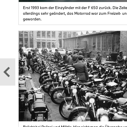
Erst 1993 kam der Einzylinder mit der F 650 zurück. Die Zeite
allerdings sehr geändert, das Motorrad war zum Freizeit- 
hten
geworden.
,
,
s
.
eut
 III
nd
ür