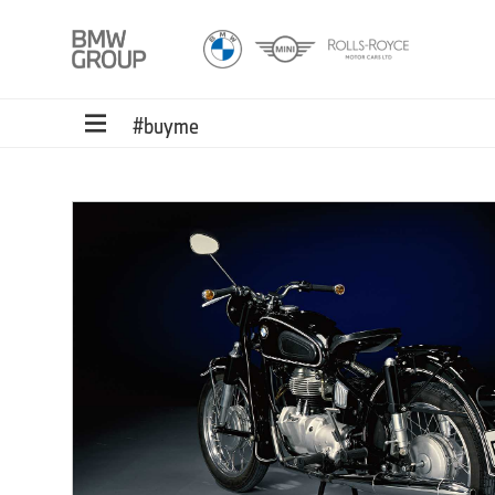
#buyme
hten
,