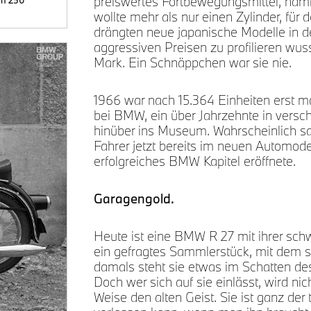
preiswertes Fortbewegungsmittel, näml
von 250
wollte mehr als nur einen Zylinder, fü
drängten neue japanische Modelle in de
aggressiven Preisen zu profilieren wus
Mark. Ein Schnäppchen war sie nie.
1966 war nach 15.364 Einheiten erst ma
bei BMW, ein über Jahrzehnte in versch
hinüber ins Museum. Wahrscheinlich sa
Fahrer jetzt bereits im neuen Automode
erfolgreiches BMW Kapitel eröffnete.
Garagengold.
Heute ist eine BMW R 27 mit ihrer sch
ein gefragtes Sammlerstück, mit dem s
damals steht sie etwas im Schatten des
Doch wer sich auf sie einlässt, wird ni
Weise den alten Geist. Sie ist ganz de