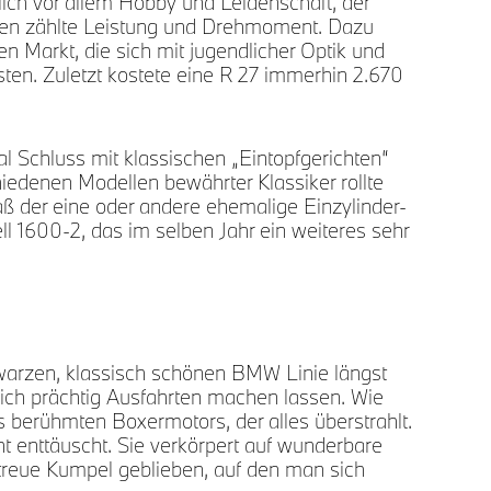
ich vor allem Hobby und Leidenschaft, der
Der 
Am a
r den zählte Leistung und Drehmoment. Dazu
n Markt, die sich mit jugendlicher Optik und
sten. Zuletzt kostete eine R 27 immerhin 2.670
l Schluss mit klassischen „Eintopfgerichten“
iedenen Modellen bewährter Klassiker rollte
ß der eine oder andere ehemalige Einzylinder-
ll 1600-2, das im selben Jahr ein weiteres sehr
warzen, klassisch schönen BMW Linie längst
ich prächtig Ausfahrten machen lassen. Wie
 berühmten Boxermotors, der alles überstrahlt.
cht enttäuscht. Sie verkörpert auf wunderbare
r treue Kumpel geblieben, auf den man sich