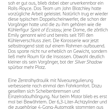
sah er gut aus, blieb dabei aber unverkennbar ein
Rolls-Royce. Das Team um John Blatchley hatte
vorzügliche Arbeit geleistet. Natürlich trug er wieder
diese typischen Doppelscheinwerfer, die schon der
u
Vorgänger hatte und die zu ihm gehören wie die
Kühlerfigur
Spirit of Ecstasy
, jene Dame, die zärtlich
Emily genannt wird und bereits seit 1911 den
Kühlerverschluss ziert. Die Karosserie war jetzt
selbsttragend statt auf einem Rahmen aufbauend.
Das sparte nicht nur erheblich an Gewicht, sondern
ließ mehr Raum für die Insassen. Obwohl deutlich
kleiner als sein Vorgänger, bot der
Silver Shadow
spürbar mehr Platz.
Eine Zentralhydraulik mit Niveauregulierung
verbesserte noch einmal den Fahrkomfort. Dazu
gesellten sich Scheibenbremsen und
Einzelradaufhängung. Nur beim Motor blieb es erst
mal bei Bewährtem. Der 6,3-Liter-Achtzylinder und
die zugehörige 4-Gang-Automatik stammten aus