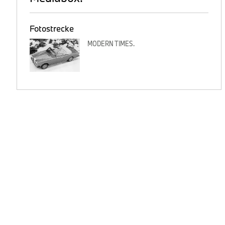
Fotostrecke
MODERN TIMES.
W
n