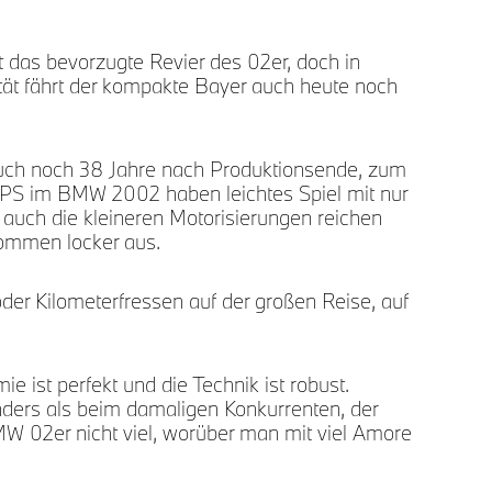
t das bevorzugte Revier des 02er, doch in
BMW
tät fährt der kompakte Bayer auch heute noch
auch noch 38 Jahre nach Produktionsende, zum
00 PS im BMW 2002 haben leichtes Spiel mit nur
auch die kleineren Motorisierungen reichen
kommen locker aus.
der Kilometerfressen auf der großen Reise, auf
e ist perfekt und die Technik ist robust.
ers als beim damaligen Konkurrenten, der
MW 02er nicht viel, worüber man mit viel Amore