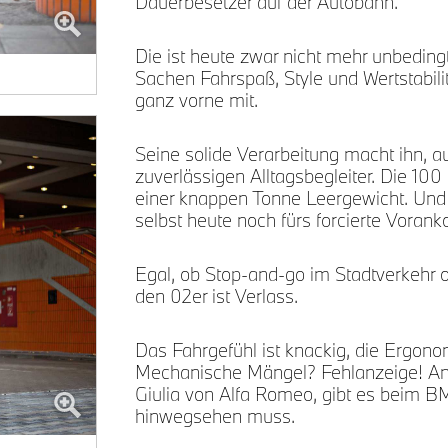
Dauerbesetzer auf der Autobahn.
Die ist heute zwar nicht mehr unbeding
Sachen Fahrspaß, Style und Wertstabili
ganz vorne mit.
Seine solide Verarbeitung macht ihn, 
zuverlässigen Alltagsbegleiter. Die 1
einer knappen Tonne Leergewicht. Und 
selbst heute noch fürs forcierte Voran
Egal, ob Stop-and-go im Stadtverkehr o
den 02er ist Verlass.
Das Fahrgefühl ist knackig, die Ergonomi
Mechanische Mängel? Fehlanzeige! And
Giulia von Alfa Romeo, gibt es beim B
hinwegsehen muss.