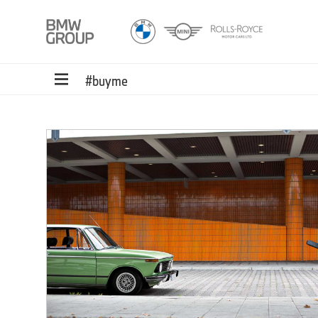
#buyme
r
Und
lein
drei
it
ür