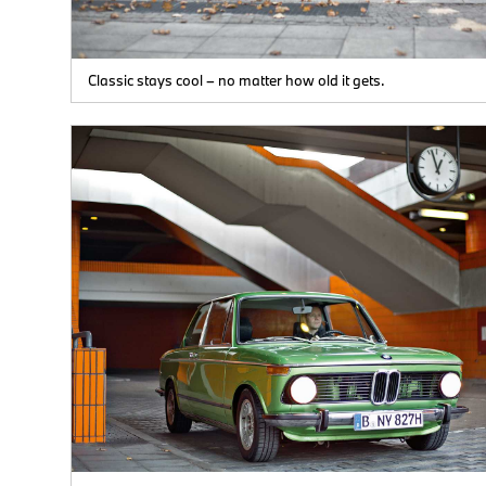
Classic stays cool – no matter how old it gets.
r
n,
ird
en
n
en
hste
nach