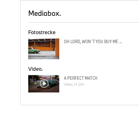
und
Mediabox.
Fotostrecke
OH LORD, WON´T YOU BUY ME ...
Mini
e
Video.
nd
A PERFECT MATCH
Video, H.264
en
el