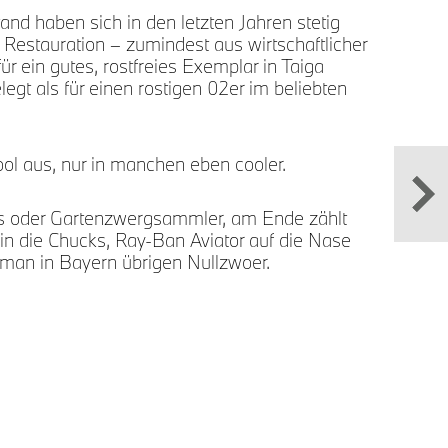
BMW
and haben sich in den letzten Jahren stetig
for
 Restauration – zumindest aus wirtschaftlicher
ür ein gutes, rostfreies Exemplar in Taiga
legt als für einen rostigen 02er im beliebten
ool aus, nur in manchen eben cooler.
ans oder Gartenzwergsammler, am Ende zählt
 in die Chucks, Ray-Ban Aviator auf die Nase
 man in Bayern übrigen Nullzwoer.
It w