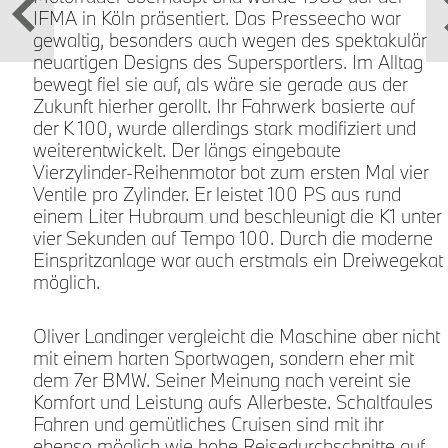
IFMA in Köln präsentiert. Das Presseecho war
gewaltig, besonders auch wegen des spektakulär
neuartigen Designs des Supersportlers. Im Alltag
bewegt fiel sie auf, als wäre sie gerade aus der
Zukunft hierher gerollt. Ihr Fahrwerk basierte auf
der K 100, wurde allerdings stark modifiziert und
weiterentwickelt. Der längs eingebaute
Vierzylinder-Reihenmotor bot zum ersten Mal vier
Ventile pro Zylinder. Er leistet 100 PS aus rund
einem Liter Hubraum und beschleunigt die K1 unter
vier Sekunden auf Tempo 100. Durch die moderne
Einspritzanlage war auch erstmals ein Dreiwegekat
möglich.
Oliver Landinger vergleicht die Maschine aber nicht
mit einem harten Sportwagen, sondern eher mit
dem 7er BMW. Seiner Meinung nach vereint sie
Komfort und Leistung aufs Allerbeste. Schaltfaules
Fahren und gemütliches Cruisen sind mit ihr
ebenso möglich wie hohe Reisedurchschnitte auf