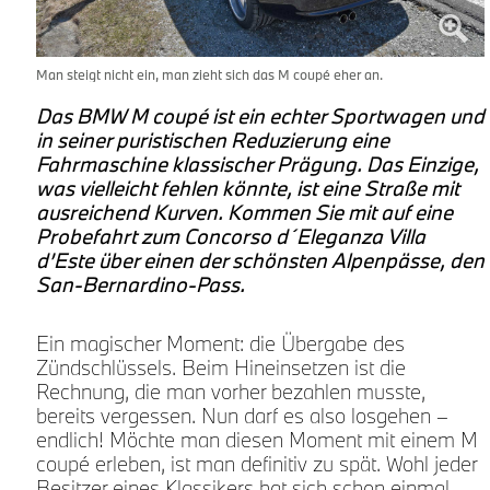
Man steigt nicht ein, man zieht sich das M coupé eher an.
Das BMW M coupé ist ein echter Sportwagen und
in seiner puristischen Reduzierung eine
Fahrmaschine klassischer Prägung. Das Einzige,
was vielleicht fehlen könnte, ist eine Straße mit
ausreichend Kurven. Kommen Sie mit auf eine
Probefahrt zum Concorso d´Eleganza Villa
d’Este über einen der schönsten Alpenpässe, den
San-Bernardino-Pass.
Ein magischer Moment: die Übergabe des
Zündschlüssels. Beim Hineinsetzen ist die
0
Rechnung, die man vorher bezahlen musste,
bereits vergessen. Nun darf es also losgehen –
endlich! Möchte man diesen Moment mit einem M
coupé erleben, ist man definitiv zu spät. Wohl jeder
Besitzer eines Klassikers hat sich schon einmal