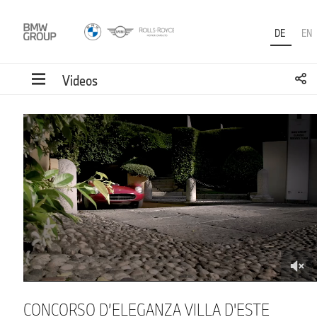
DE
EN
Videos
0
of
3
minutes,
44
seconds
CONCORSO D’ELEGANZA VILLA D'ESTE